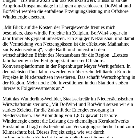
Lingen.“ Bis Mitte 2023 war das Kernkraftwerk Emsland an die
Amprion-Umspannanlage in Lingen angeschlossen. DolWin4 und
BorWin4 werden die entfallene Erzeugungsleistung mit Offshore-
Windenergie ersetzen.
„Mit Blick auf die Kosten der Energiewende freut es mich
besonders, dass wir die Projekte im Zeitplan, BorWin4 sogar ein
Jahr früher als geplant umsetzen. Ein zügiger Netzausbau und damit
die Vermeidung von Netzengpässen ist die effektivste Maßnahme
zur Kostensenkung“, sagte Barth und unterstrich den
wirtschaftlichen Effekt des Netzausbaus für die Region: „Letztes
Jahr haben wir den Fertigungsstart unserer Offshore-
Konverterplattformen in der Papenburger Meyer Werft gefeiert. In
den nächsten fünf Jahren werden wir über zehn Milliarden Euro in
Projekte in Niedersachsen investieren. Das schafft Wertschöpfung in
der Region. Mehr noch: Die Investitionen in den Standort stoßen
ihrerseits Folgeinvestments an.“
Matthias Wunderling-Weilbier, Staatssekretär im Niedersächsischen
Wirtschaftsministerium: „Mit DolWin4 und BorWin4 setzen wir ein
starkes Zeichen für die Zukunft der Energieversorgung in
Niedersachsen. Die Anbindung von 1,8 Gigawatt Offshore-
Windenergie ersetzt die Leistung des ehemaligen Kernkraftwerks
Emsland und trägt entscheidend zur Versorgungssicherheit und zum
Klimaschutz bei. Dieses Projekt zeigt, wie wir durch
technologischen Fortschritt und gezielte Investitionen die