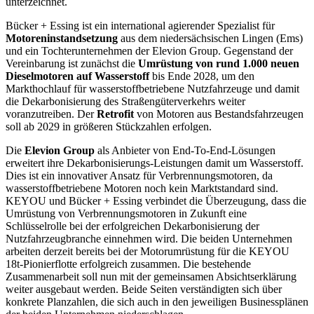
unterzeichnet.
Bücker + Essing ist ein international agierender Spezialist für
Motoreninstandsetzung
aus dem niedersächsischen Lingen (Ems)
und ein Tochterunternehmen der Elevion Group. Gegenstand der
Vereinbarung ist zunächst die
Umrüstung von rund 1.000 neuen
Dieselmotoren auf Wasserstoff
bis Ende 2028, um den
Markthochlauf für wasserstoffbetriebene Nutzfahrzeuge und damit
die Dekarbonisierung des Straßengüterverkehrs weiter
voranzutreiben. Der
Retrofit
von Motoren aus Bestandsfahrzeugen
soll ab 2029 in größeren Stückzahlen erfolgen.
Die
Elevion Group
als Anbieter von End-To-End-Lösungen
erweitert ihre Dekarbonisierungs-Leistungen damit um Wasserstoff.
Dies ist ein innovativer Ansatz für Verbrennungsmotoren, da
wasserstoffbetriebene Motoren noch kein Marktstandard sind.
KEYOU und Bücker + Essing verbindet die Überzeugung, dass die
Umrüstung von Verbrennungsmotoren in Zukunft eine
Schlüsselrolle bei der erfolgreichen Dekarbonisierung der
Nutzfahrzeugbranche einnehmen wird. Die beiden Unternehmen
arbeiten derzeit bereits bei der Motorumrüstung für die KEYOU
18t-Pionierflotte erfolgreich zusammen. Die bestehende
Zusammenarbeit soll nun mit der gemeinsamen Absichtserklärung
weiter ausgebaut werden. Beide Seiten verständigten sich über
konkrete Planzahlen, die sich auch in den jeweiligen Businessplänen