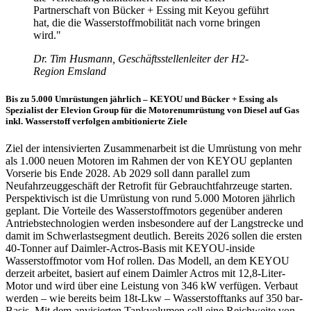
Partnerschaft von Bücker + Essing mit Keyou geführt
hat, die die Wasserstoffmobilität nach vorne bringen
wird."
Dr. Tim Husmann, Geschäftsstellenleiter der H2-
Region Emsland
Bis zu 5.000 Umrüstungen jährlich – KEYOU und Bücker + Essing als
Spezialist der Elevion Group für die Motorenumrüstung von Diesel auf Gas
inkl. Wasserstoff verfolgen ambitionierte Ziele
Ziel der intensivierten Zusammenarbeit ist die Umrüstung von mehr
als 1.000 neuen Motoren im Rahmen der von KEYOU geplanten
Vorserie bis Ende 2028. Ab 2029 soll dann parallel zum
Neufahrzeuggeschäft der Retrofit für Gebrauchtfahrzeuge starten.
Perspektivisch ist die Umrüstung von rund 5.000 Motoren jährlich
geplant. Die Vorteile des Wasserstoffmotors gegenüber anderen
Antriebstechnologien werden insbesondere auf der Langstrecke und
damit im Schwerlastsegment deutlich. Bereits 2026 sollen die ersten
40-Tonner auf Daimler-Actros-Basis mit KEYOU-inside
Wasserstoffmotor vom Hof rollen. Das Modell, an dem KEYOU
derzeit arbeitet, basiert auf einem Daimler Actros mit 12,8-Liter-
Motor und wird über eine Leistung von 346 kW verfügen. Verbaut
werden – wie bereits beim 18t-Lkw – Wasserstofftanks auf 350 bar-
Basis. Mit dem anvisierten Tankvolumen soll eine Reichweite von